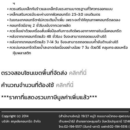
ฯ
ควรเสริมเหล็กกันร้าวและเหล็กรับแรงตามมาตรฐานที่วิศวกรออกแบบ
เหล็กเสริมควรมีระยะห่างจากผิวคอนกรีต 2.5-3.0 เซนติเมตร
ในขณะเทคอนกรีตฯไม่ควรเติมน้ำเพิ่ม เพราะจะทำให้คุณภาพคอนกรีตลดลง
คอนกรีตมีอายุ 2 ชั่วโมงนับจากเวลาผลิต
ควรจี้เขย่าด้วยเครื่องสั่นเพื่อป้องกันการเกิดโพรงอากาศภายในเนื้อคอนกรีต
หลังจากเทคอนกรีตแล้ว 48 ชั่วโมง จึงจะสามารถถอดแบบข้างได้
หลังจากเทคอนกรีตแล้ว 7-14 วัน จึงจะสามารถถอดแบบค้ำยันด้านล่างได้
ควรบ่มคอนกรีตด้วยน้ำสะอาดต่อเนื่องอย่างน้อย 7 วัน ด้วยวิธี คลุมกระสอบหรือ
หุ้มพลาสติก
ตรวจสอบโซนเขตพื้นที่จัดส่ง
คลิกที่นี่
คำนวณจำนวนที่ต้องใช้
คลิกที่นี่
***ราคาที่แสดงรวมภาษีมูลค่าเพิ่มแล้ว***
Copyright (c) 2014
(สำนักงานใหญ่) 19/27 หมู่3 ถนนบางบัวทอง-สุพรรณ 
บริษัท สกุลชัยคอนกรีต จำกัด
ตำบลหน้าไม้ อำเภอลาดหลุมแก้ว จังหวัดปทุมธานี 1214
โทร:02-194-5517 (จันทร์-เสาร์) แฟกซ์:02-194-5516 