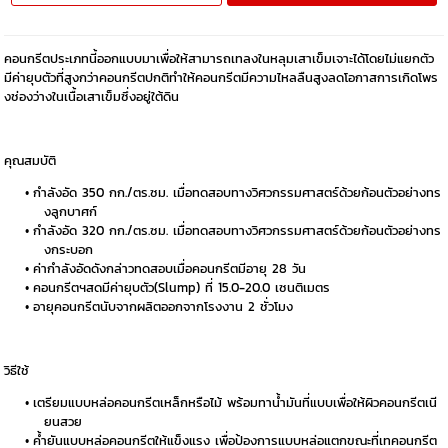
คอนกรีตประเภทนี้ออกแบบมาเพื่อให้สามารถเทลงในหลุมเสาเข็มเจาะได้โดยไม่แยกตัว
มีค่ายุบตัวที่สูงกว่าคอนกรีตปกติทำให้คอนกรีตมีความไหลลืนสูงลดโอกาสการเกิดโพร
งช่องว่างในเนื้อเสาเข็มซึ่งอยู่ใต้ดิน
คุณสมบัติ
กำลังอัด 350 กก./ตร.ซม. เมื่อทดสอบทางวิศวกรรมศาสตร์ด้วยก้อนตัวอย่างทร
งลูกบาศก์
กำลังอัด 320 กก./ตร.ซม. เมื่อทดสอบทางวิศวกรรมศาสตร์ด้วยก้อนตัวอย่างทร
งกระบอก
ค่ากำลังอัดดังกล่าวทดสอบเมื่อคอนกรีตมีอายุ 28 วัน
คอนกรีตฯสดมีค่ายุบตัว(Slump) ที่ 15.0-20.0 เซนติเมตร
อายุคอนกรีตนับจากผลิตออกจากโรงงาน 2 ชั่วโมง
วิธีใช้
เตรียมแบบหล่อคอนกรีตเหล็กหรือไม้ พร้อมทาน้ำมันที่แบบเพื่อให้ผิวคอนกรีตเนี
ยนสวย
ค้ำยันแบบหล่อคอนกรีตให้แข็งแรง เพื่อป้องการแบบหล่อแตกขณะที่เทคอนกรีต