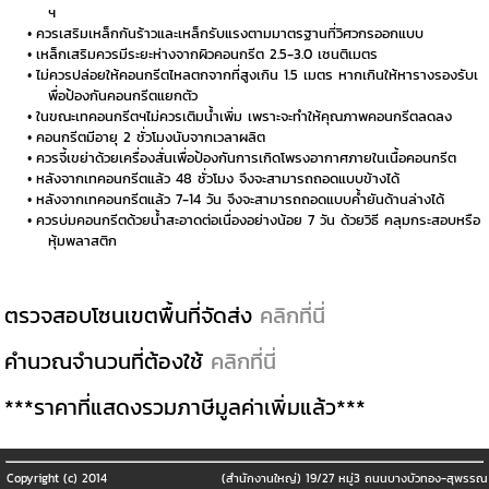
ฯ
ควรเสริมเหล็กกันร้าวและเหล็กรับแรงตามมาตรฐานที่วิศวกรออกแบบ
เหล็กเสริมควรมีระยะห่างจากผิวคอนกรีต 2.5-3.0 เซนติเมตร
ไม่ควรปล่อยให้คอนกรีตไหลตกจากที่สูงเกิน 1.5 เมตร หากเกินให้หารางรองรับเ
พื่อป้องกันคอนกรีตแยกตัว
ในขณะเทคอนกรีตฯไม่ควรเติมน้ำเพิ่ม เพราะจะทำให้คุณภาพคอนกรีตลดลง
คอนกรีตมีอายุ 2 ชั่วโมงนับจากเวลาผลิต
ควรจี้เขย่าด้วยเครื่องสั่นเพื่อป้องกันการเกิดโพรงอากาศภายในเนื้อคอนกรีต
หลังจากเทคอนกรีตแล้ว 48 ชั่วโมง จึงจะสามารถถอดแบบข้างได้
หลังจากเทคอนกรีตแล้ว 7-14 วัน จึงจะสามารถถอดแบบค้ำยันด้านล่างได้
ควรบ่มคอนกรีตด้วยน้ำสะอาดต่อเนื่องอย่างน้อย 7 วัน ด้วยวิธี คลุมกระสอบหรือ
หุ้มพลาสติก
ตรวจสอบโซนเขตพื้นที่จัดส่ง
คลิกที่นี่
คำนวณจำนวนที่ต้องใช้
คลิกที่นี่
***ราคาที่แสดงรวมภาษีมูลค่าเพิ่มแล้ว***
Copyright (c) 2014
(สำนักงานใหญ่) 19/27 หมู่3 ถนนบางบัวทอง-สุพรรณ 