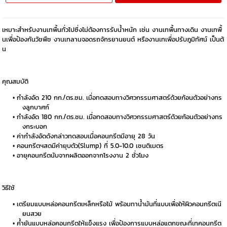
เหมาะสำหรับงานเทพื้นทั่วไปซึ่งไม่ต้องการรับน้ำหนัก เช่น งานเทพื้นทางเดิน งานเทพื้
นเพื่อป้องกันวัชพืช งานเทลานจอดรถจักรยานยนต์ หรืองานเทเพื่อปรับภูมิทัศน์ เป็นต้
น
คุณสมบัติ
กำลังอัด 210 กก./ตร.ซม. เมื่อทดสอบทางวิศวกรรมศาสตร์ด้วยก้อนตัวอย่างทร
งลูกบาศก์
กำลังอัด 180 กก./ตร.ซม. เมื่อทดสอบทางวิศวกรรมศาสตร์ด้วยก้อนตัวอย่างทร
งกระบอก
ค่ากำลังอัดดังกล่าวทดสอบเมื่อคอนกรีตมีอายุ 28 วัน
คอนกรีตฯสดมีค่ายุบตัว(Slump) ที่ 5.0-10.0 เซนติเมตร
อายุคอนกรีตนับจากผลิตออกจากโรงงาน 2 ชั่วโมง
วิธีใช้
เตรียมแบบหล่อคอนกรีตเหล็กหรือไม้ พร้อมทาน้ำมันที่แบบเพื่อให้ผิวคอนกรีตเนี
ยนสวย
ค้ำยันแบบหล่อคอนกรีตให้แข็งแรง เพื่อป้องการแบบหล่อแตกขณะที่เทคอนกรีต