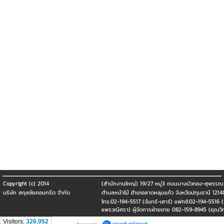
Copyright (c) 2014
(สำนักงานใหญ่) 19/27 หมู่3 ถนนบางบัวทอง-สุพรรณ 
บริษัท สกุลชัยคอนกรีต จำกัด
ตำบลหน้าไม้ อำเภอลาดหลุมแก้ว จังหวัดปทุมธานี 1214
โทร:02-194-5517 (จันทร์-เสาร์) แฟกซ์:02-194-5516 
แพรวณิศรา) ผู้จัดการฝ่ายขาย 082-159-8945 (คุณวิท
Visitors:
326,952