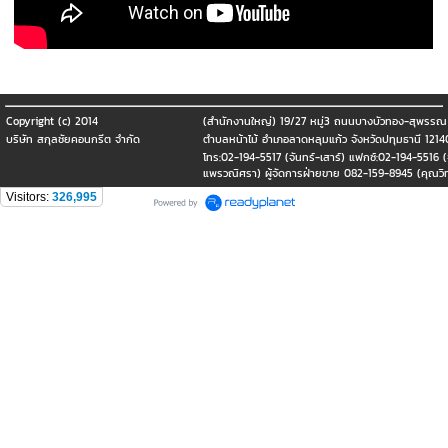
Copyright (c) 2014
(สำนักงานใหญ่) 19/27 หมู่3 ถนนบางบัวทอง-สุพรรณ 
บริษัท สกุลชัยคอนกรีต จำกัด
ตำบลหน้าไม้ อำเภอลาดหลุมแก้ว จังหวัดปทุมธานี 1214
โทร:02-194-5517 (จันทร์-เสาร์) แฟกซ์:02-194-5516 
แพรวณิศรา) ผู้จัดการฝ่ายขาย 082-159-8945 (คุณวิท
Visitors:
326,995